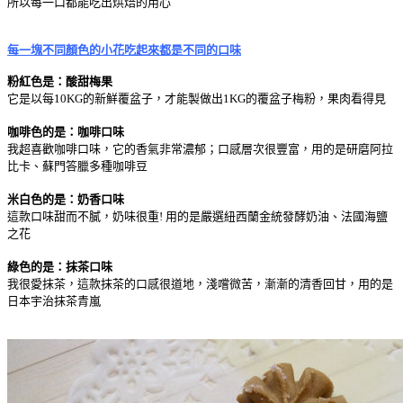
所以每一口都能吃出烘焙的用心
每一塊不同顏色的小花吃起來都是不同的口味
粉紅色是：酸甜梅果
它是以每10KG的新鮮覆盆子，才能製做出1KG的覆盆子梅粉，果肉看得見
咖啡色的是：咖啡口味
我超喜歡咖啡口味，它的香氣非常濃郁；口感層次很豐富，用的是研磨阿拉
比卡、蘇門答臘多種咖啡豆
米白色的是：奶香口味
這款口味甜而不膩，奶味很重! 用的是嚴選紐西蘭金統發酵奶油、法國海鹽
之花
綠色的是：抹茶口味
我很愛抹茶，這款抹茶的口感很道地，淺嚐微苦，漸漸的清香回甘，用的是
日本宇治抹茶青嵐