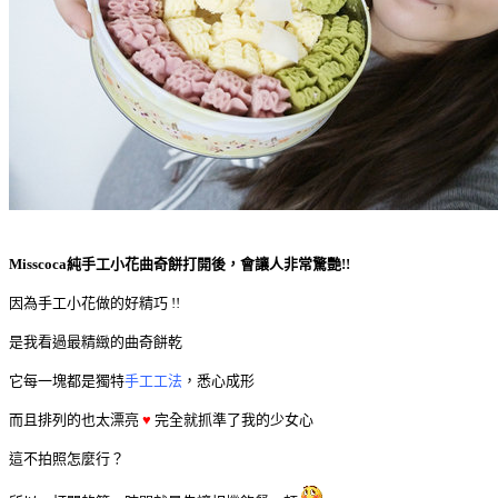
Misscoca純手工小花曲奇餅打開後，會讓人非常驚艷!!
因為手工小花做的好精巧 !!
是我看過最精緻的曲奇餅乾
它每一塊都是獨特
手工工法
，悉心成形
而且排列的也太漂亮
♥
完全就抓準了我的少女心
這不拍照怎麼行？