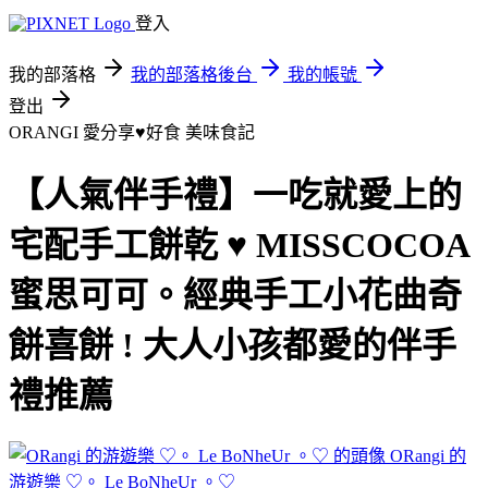
登入
我的部落格
我的部落格後台
我的帳號
登出
ORANGI 愛分享♥好食
美味食記
【人氣伴手禮】一吃就愛上的
宅配手工餅乾 ♥ MISSCOCOA
蜜思可可。經典手工小花曲奇
餅喜餅 ! 大人小孩都愛的伴手
禮推薦
ORangi 的
游遊樂 ♡。 Le BoNheUr 。♡