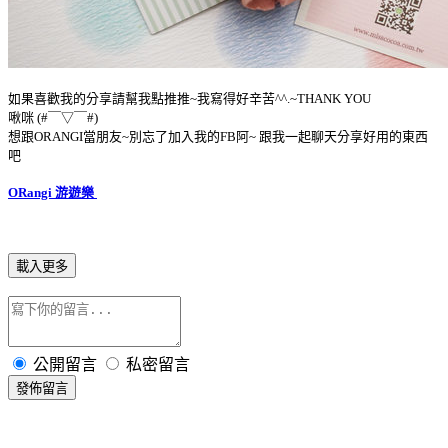
如果喜歡我的分享請幫我點推推~我寫得好辛苦^^.~THANK YOU
啾咪 (#￣▽￣#)
想跟ORANGI當朋友~別忘了加入我的FB阿~ 跟我一起聊天分享好用的東西
吧
ORangi 游遊樂
載入更多
公開留言
私密留言
發佈留言