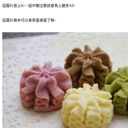
這圖片放上IG，追中關注應該會馬上變多XD
這圖片根本可以拿來當桌面了嘛~