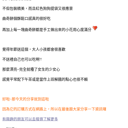
不但包裝精美，而且紅色狗狗提袋又很應景
曲奇餅個酥鬆口感真的很好吃
再加上每一塊曲奇餅都是手工做出來的小花用心度滿分
覺得年節送這個，大人小孩都會很喜歡
不送禮自己也可以吃啊!!
那麼漂亮~完全就種了女生的少女心
感覺平常配下午茶或是當作上班解餓的點心也很不賴
好啦~那今天的分享就到這啦
因為它的訂購方式在網路上，所以在最後跟大家分享一下資訊囉
有興趣的朋友可以去搜尋了解更多