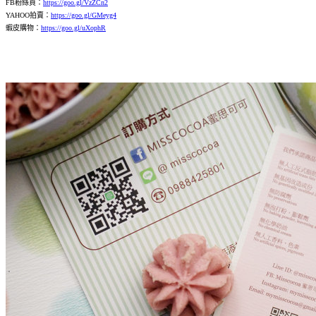
FB粉絲頁：
https://goo.gl/VzZCn2
YAHOO拍賣：
https://goo.gl/GMeyg4
蝦皮購物：
https://goo.gl/uXophR