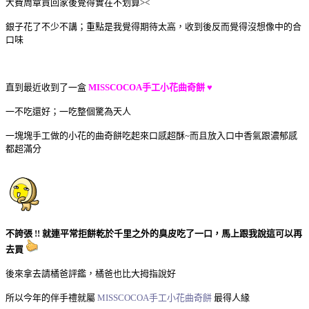
大費周章買回家後覺得實在不划算><
銀子花了不少不講；重點是我覺得期待太高，收到後反而覺得沒想像中的合
口味
直到最近收到了一盒
MISSCOCOA
手工小花曲奇餅 ♥
一不吃還好；一吃整個驚為天人
一塊塊手工做的小花的曲奇餅吃起來口感超酥~而且放入口中香氣跟濃郁感
都超滿分
不誇張 !! 就連平常拒餅乾於千里之外的臭皮吃了一口，馬上跟我說這可以再
去買
後來拿去請橘爸評鑑，橘爸也比大拇指說好
所以今年的伴手禮就屬
MISSCOCOA手工小花曲奇餅
最得人緣