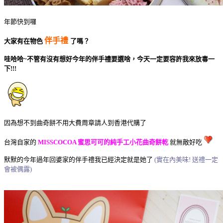
年節快到囉
伴手禮
大家有在物色
了嗎？
哇哈哈~不管有沒有想好今年的伴手禮要選啥，今天一定要容許我來放毒一
下!!!
因為想不到曲奇餅不用大費周章請人到香港代購了
台灣自家的
MISSCOCOA 蜜思可可的
純手工小花曲奇餅乾
就無敵好吃
默默的今年過年回婆家的伴手禮
我已經決定
就是她了
(實在內美味! 送禮一定
會被偶露)