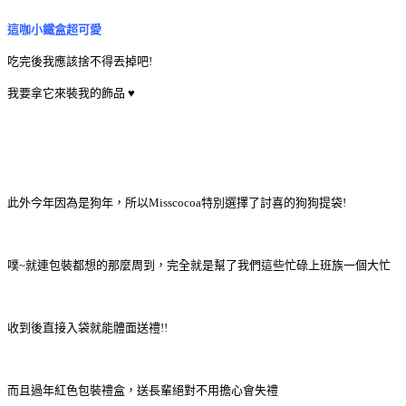
這咖小鐵盒超可愛
吃完後我應該捨不得丟掉吧!
我要拿它來裝我的飾品 ♥
此外今年因為是狗年，所以Misscocoa特別選擇了討喜的狗狗提袋!
噗~就連包裝都想的那麼周到，完全就是幫了我們這些忙碌上班族一個大忙
收到後直接入袋就能體面送禮!!
而且過年紅色包裝禮盒，送長輩絕對不用擔心會失禮