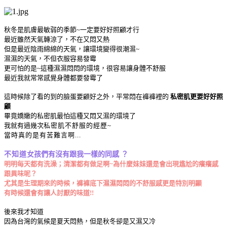
秋冬是肌膚最敏弱的季節~一定要好好照顧才行
最近雖然天氣轉涼了，不在又悶又熱
但是最近陰雨綿綿的天氣，讓環境變得很潮濕~
濕濕的天氣，不但衣服容易發霉
更可怕的是~這種濕濕悶悶的環境，很容易讓身體不舒服
最近我就常常感覺身體都要發霉了
這時候除了看的到的臉蛋要顧好之外，平常悶在褲褲裡的
私密肌更要好好照
顧
畢竟嬌嫩的私密肌最怕這種又悶又濕的環境了
我就有過幾次
私密肌不舒服的經歷~
當時真的是有苦難言啊...
不知道
女孩們有沒有跟我一樣的同感 ？
明明
每天都有洗澡；
清潔都有做足啊~為什麼妹妹還是會出現尷尬的癢癢感
跟異味呢？
尤其是生理期來的時候，褲褲底下濕濕悶悶的不舒服感更是特別明顯
有時候還會有讓人討厭的味道!!
後來我才知道
因為台灣的
氣候是夏天悶熱，但是秋冬卻是又濕又冷