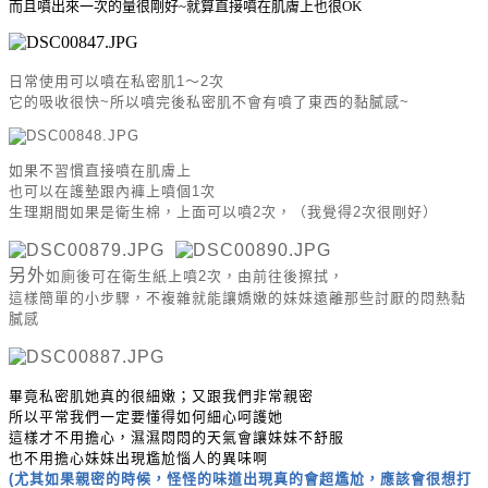
而且噴出來一次的量很剛好~就算直接噴在肌膚上也很OK
日常使用可以噴在私密肌1～2次
它的吸收很快~所以噴完後私密肌不會有噴了東西的黏膩感~
如果不習慣直接噴在肌膚上
也可以在護墊跟內褲上噴個1次
生理期間如果是衛生棉，上面可以噴2次，（我覺得2次很剛好）
另外
如廁後可在衛生紙上噴2次，由前往後擦拭，
這樣簡單的小步驟，不複雜就能讓嬌嫩的妹妹遠離
那些討厭的悶熱黏
膩感
畢竟私密肌她真的很細嫩；又跟我們非常親密
所以平常我們一定要懂得如何細心呵護她
這樣才不用擔心，濕濕悶悶的天氣會讓妹妹不舒服
也不用擔心妹妹出現尷尬惱人的異味啊
(尤其如果親密的時候，怪怪的味道出現真的會超尷尬，應該會很想打