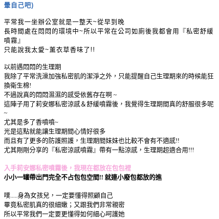
暈自己吧)
平常我一坐辦公室就是一整天~從早到晚
長時間處在悶悶的環境中~所以平常在公司如廁後我都會用『私密舒緩
噴霧』
只能說我太愛~薰衣草香味了!!
以前遇悶悶的生理期
我除了平常洗澡加強私密肌的潔淨之外，只能提醒自己生理期來的時候能狂
換衛生棉!
不過說真的悶悶濕濕的感受依舊存在啊 ~
這陣子用了莉安娜私密涼感＆舒緩噴霧後，我覺得生理期間真的舒服很多呢
~
尤其是多了香噴噴~
光是這點就能讓生理期間心情好很多
而且有了更多的防護照護，生理期間妹妹也比較不會有不適感!!
尤其剛剛分享的
『私密涼感噴霧』帶有一點涼感，
生理期超適合用!!!
入手莉安娜私密噴霧後，我現在都放在包包裡
小小一罐帶出門完全不占包包空間!! 就連小廢包都放的進
噗.....身為女孩兒，一定要懂得照顧自己
畢竟私密肌真的很細嫩；又跟我們非常親密
所以平常我們一定要更懂得如何細心呵護她