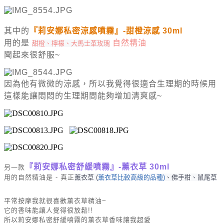
其中的
『莉安娜私密涼感噴霧』-甜橙涼感 30ml
用的是
自然精油
甜橙、檸檬、大馬士革玫瑰
聞起來很舒服~
因為他有微微的涼感，所以我覺得很適合生理期的時候用
這樣能讓悶悶的生理期間能夠增加清爽感~
『莉安娜私密舒緩噴霧』-薰衣草 30ml
另一款
用的自然精油是 - 真正
薰衣草 (
薰衣草比較高級的品種)
、佛手柑、鼠尾草
平常按摩我就很喜歡薰衣草精油~
它的香味能讓人覺得很放鬆!!
所以莉安娜私密舒緩噴霧的薰衣草香味讓我超愛