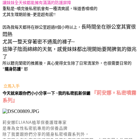
讓妹妹全天候都能擁有滿滿的防護屏障
重點是~噴完後私密肌會有一種清爽感，味道香噴噴的
尤其生理期前後~更是超有感!!
長時間坐在辦公室其實很
因為我每天都待在辦公室超過8個小時以上，
悶熱
尤其一整天穿著密不通風的褲子~
這陣子陰雨綿綿的天氣，感覺妹妹都出現開始要鬧脾氣的徵兆
了
所以聽完閨密的推薦後，真心覺得女生除了日常清潔外，也很需要日常的
"隨身防護"
耶
立馬入手
『莉安娜。私密噴霧
今天就來跟你們小小分享一下 ~我的私密肌新保鑣
系列』
莉安娜ELIANA植萃保養護理專家
是專為女性私密肌專用的保養品牌
除了我要跟妳們分享的隨身私密噴霧系列外，