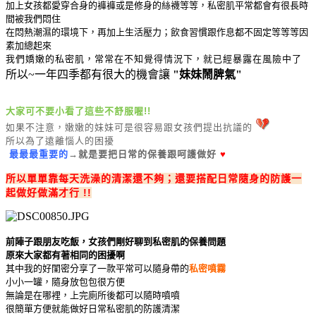
加上女孩都愛穿合身的褲褲或是修身的絲襪等等，私密肌平常都會有很長時
間被我們悶住
在悶熱潮濕的環境下，再
加上生活壓力；飲食習慣跟
作息都不固定等等等因
素加總起來
我們嬌嫩的私密肌，常常在不知覺得情況下，就已經暴露在風險中了
所以~一年四季都有很大的機會讓
"妹妹鬧脾氣"
大家可不要小看了這些不舒服喔!!
如果不注意，嫩嫩的妹妹可是很容易跟女孩們提出抗議的
所以為了遠離惱人的困擾
最最最重要的
→就是要把日常的保養跟呵護做好
♥
所以單單靠每天洗澡的清潔還不夠；還要搭配日常隨身的防護一
起做好做滿才行 !!
前陣子跟朋友吃飯，女孩們剛好聊到私密肌的保養問題
原來大家都有著相同的困擾啊
其中我的好閨密分享了一款平常可以隨身帶的
私密噴霧
小小一罐，隨身放包包很方便
無論是在哪裡，上完廁所後都可以隨時噴噴
很簡單方便就能做好日常私密肌的防護清潔