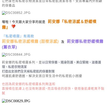
它們家也有私密衣物清潔及日常私密肌清潔等等，女孩專屬內外照顧
的保養品
莉安娜『私密涼感＆舒緩噴
噹啦！今天跟大家分享的就是
霧』
『私密噴霧』有兩款
莉安娜私密涼感噴霧 (甜橙涼感)
莉安娜私密舒緩噴霧
及
(薰衣草)
莉安娜的私密噴霧系列，是
以日常保養、隨身防護、美白緊緻、滋養護
理、私密衣物清潔
打造出女孩們全天候私密肌的保養對策
呵護肌膚舒適圈，
解決女孩日常生活中的私密肌小困擾
也因為
莉安娜的私密噴霧系列夠溫和
直接噴在肌膚上也沒有刺激感~而且吸收的很快，使用後肌膚乾爽不黏
膩