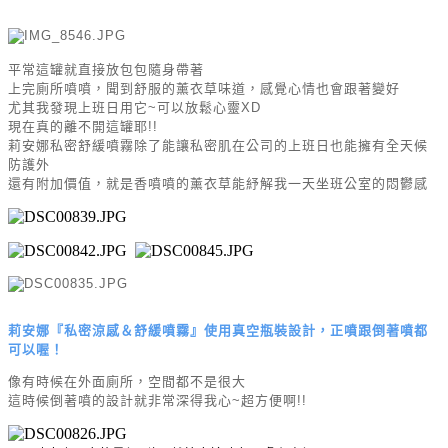
平常這罐就直接放包包隨身帶著
上完廁所噴噴，聞到舒服的薰衣草味道，感覺心情也會跟著變好
尤其我發現上班日用它~可以放鬆心靈XD
現在真的離不開這罐耶!!
莉安娜私密舒緩噴霧除了能讓私密肌在公司的上班日也能擁有全天候
防護外
還有附加價值，就是香噴噴的薰衣草能紓解我一天坐班公室的悶鬱感
莉安娜『私密涼感＆舒緩噴霧』使用真空瓶裝設計，正噴跟倒著噴都
可以喔！
像有時候在外面廁所，空間都不是很大
這時候倒著噴的設計就非常深得我心~超方便啊!!