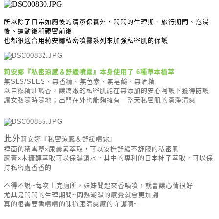
所以
除了日常如廁後的清潔保養外，悶悶的生理期、旅行期間、泡湯
後、運動後和親密前後
也都很適合用
莉安娜私密噴霧系列來加強私密肌的保護
莉安娜『私密涼感＆舒緩噴霧』本身
使用了 6種草本植萃
無SLS/SLES、無香精、無色素、無皂鹼、無酒精
以自然精油調香，讓嬌嫩的私密肌能在無添加的安心呵護下獲得防護
讓女孩隨時隨地；出門在外也能夠擁有一整天私密肌的潔淨清爽
此外
莉安娜『私密涼感＆舒緩噴霧』
裡面的積雪草x尿囊素萃取，可以安撫舒緩不舒服的私密肌
蘆薈x木糖醇萃取可以保濕鎖水，其中的專利的日本柿子萃取，可以保
持私密處香香的
不得不說~每次上完廁所，妹妹聞起來香噴噴，就會讓心情很好
尤其是悶悶的生理期間~悶熱潮濕的感覺就會更加劇
真的很需要香噴噴的味道跟清爽感的守護啊~