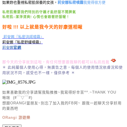
如果妳也重視私密肌保養的女孩，
莉安娜私密噴霧
我覺得很方便
私密肌需要我們特別的守護才能舒服不鬧脾氣
私密肌~潔淨清爽! 心情也會跟著舒服喔！
好啦 !!! 以上就是我今天的好康道相報
 莉安娜『私密涼感噴霧』
莉安娜『私密舒緩噴霧』
莉安娜
官網
那今天的分享就到這啦，
有任何想要跟我聊的都可以私訊找我
＊ 此純屬個人使用心得，無廣告之意，每個人的使用情況依膚況和使
用狀況不同，感受也不一樣，僅供參考 ＊
如果喜歡我的分享請幫我點推推~我寫得好辛苦^^.~THANK YOU
啾咪 (#￣▽￣#)
想跟ORANGI當朋友~別忘了加入我的FB阿~ 跟我一起聊天分享好用
的東西吧
ORangi 游遊樂