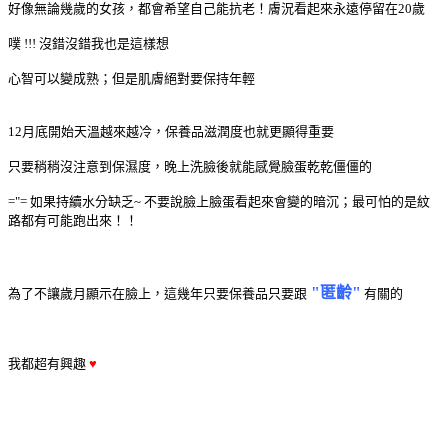
好像無論幾歲的女孩，都會希望自己能抗老！膚況看起來永遠停留在20歲
噗 !!! 沒錯沒錯我也是這樣想
心智可以變成熟；但是肌膚絕對要保持年輕
12月底開始天溫越來越冷，保養品滋潤度也就更顯得重要
只要稍稍沒注意到保濕度，晚上洗臉後就能感覺臉蛋乾乾僵僵的
="= 如果持續水分缺乏~ 不要說臉上臉蛋看起來會變的暗沉；最可怕的是紋
路都有可能跑出來！！
"匿齡"
為了不讓歲月顯示在臉上，這幾年只要保養品只要跟
有關的
我都超有興趣
♥