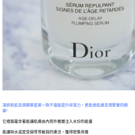
凍妍新肌澎潤精華是第一款不僅能提升保濕力，更能使肌膚澎潤緊實的精
華!
它裡面蘊含著能讓肌膚由內而外層層注入水份的能量
能讓缺水或是受損等等敏弱的膚況，獲得密集保養