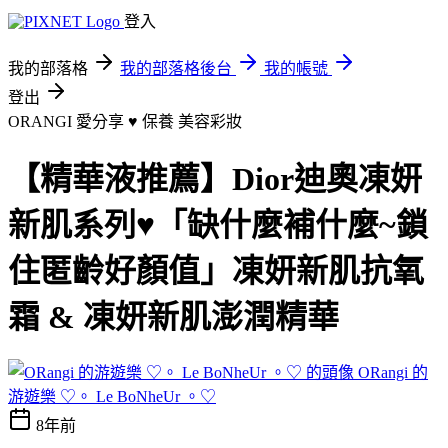
登入
我的部落格
我的部落格後台
我的帳號
登出
ORANGI 愛分享 ♥ 保養
美容彩妝
【精華液推薦】Dior迪奧凍妍
新肌系列♥「缺什麼補什麼~鎖
住匿齡好顏值」凍妍新肌抗氧
霜 & 凍妍新肌澎潤精華
ORangi 的
游遊樂 ♡。 Le BoNheUr 。♡
8年前