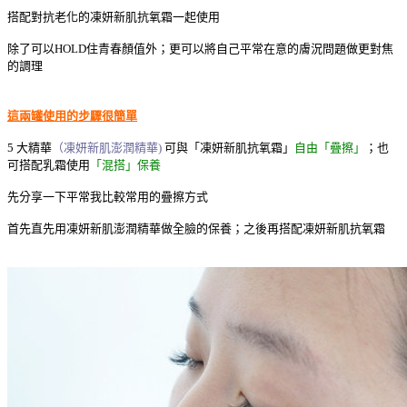
搭配對抗老化的凍妍新肌抗氧霜一起使用
除了可以HOLD住青春顏值外；更可以將自己平常在意的膚況問題做更對焦
的調理
這兩罐使用的步驟很簡單
5 大精華
（凍妍新肌澎潤精華)
可與「凍妍新肌抗氧霜」
自由「疊擦」
；
也
可搭配乳霜使用
「混搭」保養
先分享一下平常我比較常用的疊擦方式
首先直先用凍妍新肌澎潤精華做全臉的保養；之後再搭配凍妍新肌抗氧霜