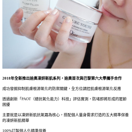
2018年全新推出迪奧凍妍新肌系列
，
迪奧首次與巴黎第六大學攜手合作
成功發掘抑制肌膚根源氧化的防禦關鍵，全方位調控肌膚根源氧化反應
透過創新「PAOT（總抗氧化能力）科技」評估實測，防堵即將形成的匿齡
困擾
主要就是以凍妍新肌抗氧霜為核心，搭配個人量身需求打造的五大精準保養
的凍妍新肌精華
100%訂製個人化精準保養