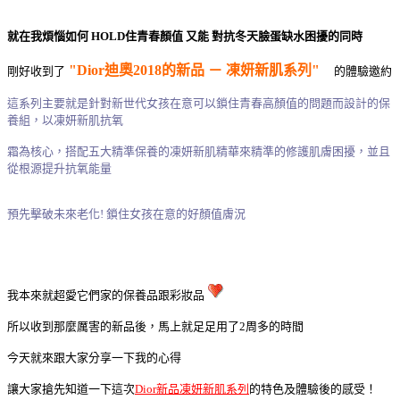
就在我煩惱如何 HOLD住青春顏值 又能 對抗冬天臉蛋缺水困擾的同時
"Dior迪奧2018的新品 － 凍妍新肌系列"
剛好收到了
的體驗邀約
這系列主要就是針對新世代女孩在意可以鎖住青春高顏值的問題而設計的保
養組，以凍妍新肌抗氧
霜為核心，搭配五大精準保養的凍妍新肌精華來精準的修護肌膚困擾，並且
從根源提升抗氧能量
預先擊破未來老化! 鎖住女孩在意的好顏值膚況
我本來就超愛它們家的保養品跟彩妝品
所以收到那麼厲害的新品後，馬上就足足用了2周多的時間
今天就來跟大家分享一下我的心得
讓大家搶先知道一下這次
Dior新品凍妍新肌系列
的特色及體驗後的感受！