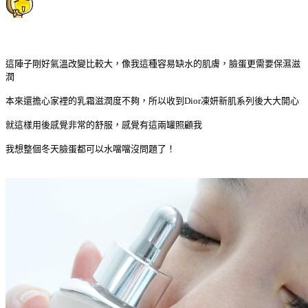
這陣子剛好氣溫改變比較大，像我這種容易缺水的肌膚，臉蛋更需要保濕滋
潤
本來還擔心家裡的乳霜滋潤度不夠，所以收到Dior凍妍新肌系列後大大開心
就這樣用後感覺非常的舒服，感覺
有這兩罐照顧我
我想整個冬天臉蛋都可以水噹噹沒問題了！