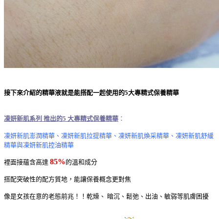
接下來介紹的
精華液
就是能搭配一起使用的5大專精式保養精華
凍妍新肌系列 推出的5 大專精式保養精華
：
凍妍新肌澎潤精華、凍妍新肌拉提精華、凍妍新肌煥采精華、凍妍新肌舒緩
精華與凍妍新肌控油精華
85%
裡面接蘊含高達
的溫和成分
搭配突破性的配方質地，能讓保養概念更對焦
像是女孩在意的老態前兆！！乾燥、 暗沉、鬆弛、出油、敏弱等肌膚困擾