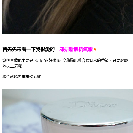
首先先來看一下我很愛的
凍妍新肌抗氧霜
♥
會很喜歡他主要是它用起來好滋潤~冷颼颼肌膚容易缺水的季節，只要輕輕
地抹上這罐
臉蛋就瞬間乖乖聽話囉