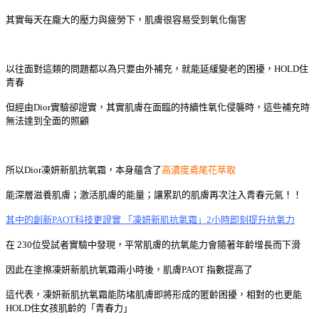
其實每天在龐大的壓力與疲勞下，肌膚很容易受到氧化傷害
以往面對這類的問題
都以為只要由
外補充，就能
延緩變老的困擾，HOLD住
青春
但經由Dior實驗卻證實，其實肌膚在面臨的持續性氧化侵襲時，這些補充時
無法達到全面的照顧
所以Dior凍妍新肌抗氧霜，本身蘊含了
高濃度鳶尾花萃取
能深層滋養肌膚；激活肌膚的能量；
讓累趴的肌膚再次注入青春元氣！！
其中的創新PAOT科技更證實 「凍妍新肌抗氧霜」2小時即刻提升抗氧力
在 230位受試者實驗中發現，平常肌膚的抗氧能力會隨著年齡增長而下
滑
因此在塗擦凍妍新肌抗氧霜兩小時後，
肌膚PAOT 指數
提高了
這代表，
凍妍新肌抗氧霜能
防堵肌膚即將形成的匿齡困擾，
相對的也更能
HOLD住女孩肌齡的
「青春力」