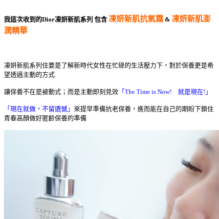
凍妍新肌抗氧霜
凍妍新肌澎
我這次收到的Dior凍妍新肌系列 包含
&
潤精華
凍妍新肌系列住要是了解新時代女性在忙碌的生活壓力下，對於保養更是希
望透過主動的方式
讓保養不在是被動式；而是主動
即刻見效
「The Time is Now! 就是現在!」
「現在就做，不留遺憾」
來提早準備
抗老保養
，進而能在自己的期盼下鎖住
青春高顏做好匿齡保養的準備