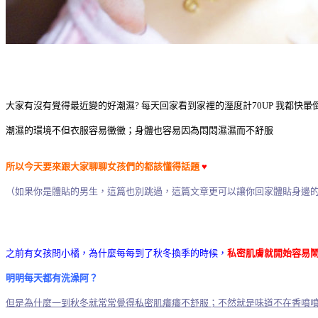
大家有沒有覺得最近變的好潮濕? 每天回家看到家裡的溼度計70UP 我都快暈
潮濕的環境不但衣服容易黴黴；身體也容易因為悶悶濕濕而不舒服
所以今天要來跟大家聊聊女孩們的都該懂得話題
♥
（如果你是體貼的男生，這篇也別跳過，這篇文章更可以讓你回家體貼身邊
之前有女孩問小橘，為什麼每每到了秋冬換季的時候，
私密肌膚就開始容易
明明每天都有洗澡阿？
但是為什麼一到秋冬就常常覺得私密肌癢癢不舒服；不然就是味道不在香噴