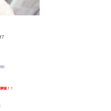
倒了
的她）
鬧脾氣
！！
噴