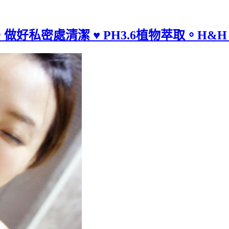
好私密處清潔 ♥ PH3.6植物萃取。H&