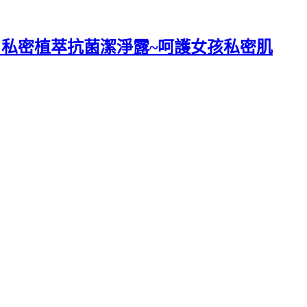
H 私密植萃抗菌潔淨露~呵護女孩私密肌