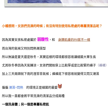
小橘想問，女孩們洗澡的時候；有沒有特別使用私密處的專屬清潔品呢？
弱酸性
因為其實女孩私密處屬於
，和
身體肌膚的PH質不一樣
而台灣的氣候又特別悶熱潮濕型
所以無論是夏天還是秋冬，其實這樣的環境都很容易讓細菌大軍生長
尤其秋冬季因為天氣轉涼，女孩們開始穿上比較厚或是比較緊的褲子
（褲襪
加上三天兩頭就下雨的溼答答氣候；褲褲底下很容易就變得又悶又潮濕
偏偏
潮濕+悶熱
的環境正是細菌的最愛
所以我一直都會將平常洗澡的清潔品分成兩種
一個洗身體；另一個是專屬私密肌