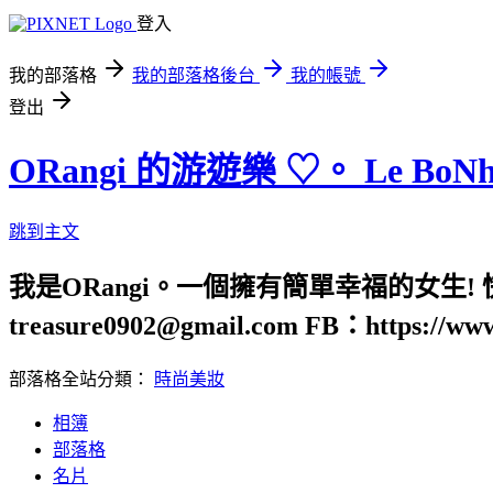
登入
我的部落格
我的部落格後台
我的帳號
登出
ORangi 的游遊樂 ♡。 Le BoN
跳到主文
我是ORangi。一個擁有簡單幸福的女生
treasure0902@gmail.com FB：https://ww
部落格全站分類：
時尚美妝
相簿
部落格
名片