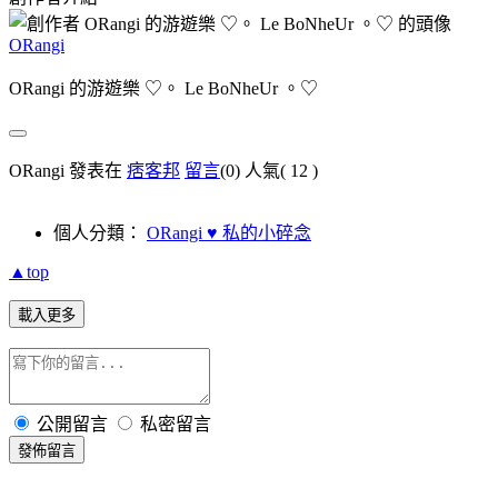
ORangi
ORangi 的游遊樂 ♡。 Le BoNheUr 。♡
ORangi 發表在
痞客邦
留言
(0)
人氣(
12
)
個人分類：
ORangi ♥ 私的小碎念
▲top
載入更多
公開留言
私密留言
發佈留言