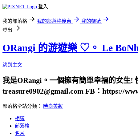
登入
我的部落格
我的部落格後台
我的帳號
登出
ORangi 的游遊樂 ♡。 Le BoN
跳到主文
我是ORangi。一個擁有簡單幸福的女生
treasure0902@gmail.com FB：https://ww
部落格全站分類：
時尚美妝
相簿
部落格
名片