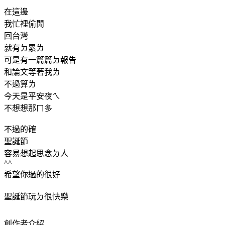
在這邊
我忙裡偷閒
回台灣
就有ㄉ累ㄌ
可是有一篇篇ㄉ報告
和論文等著我ㄌ
不過算ㄌ
今天是平安夜ㄟ
不想想那ㄇ多
不過的確
聖誕節
容易想起思念ㄉ人
^^
希望你過的很好
聖誕節玩ㄉ很快樂
創作者介紹