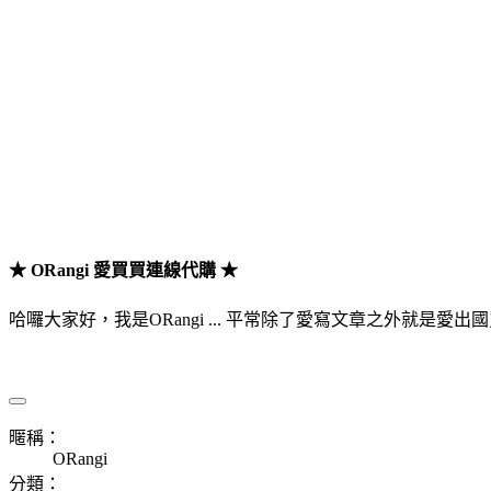
★ ORangi 愛買買連線代購 ★
哈囉大家好，我是ORangi ... 平常除了愛寫文章之外就是愛出國買買買 
暱稱：
ORangi
分類：