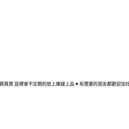
這裡會不定期的放上連線上品 ♥ 有需要的朋友都歡迎加社團喔 www.faceb