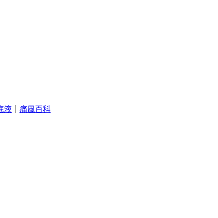
底液
｜
痛風百科